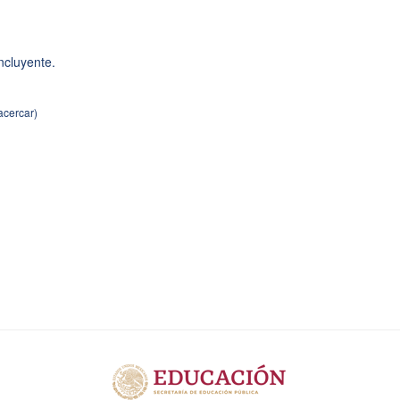
ncluyente.
 acercar)