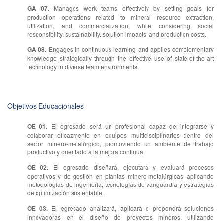
GA 07.
Manages work teams effectively by setting goals for
production operations related to mineral resource extraction,
utilization, and commercialization, while considering social
responsibility, sustainability, solution impacts, and production costs.
GA 08.
Engages in continuous learning and applies complementary
knowledge strategically through the effective use of state-of-the-art
technology in diverse team environments.
Objetivos Educacionales
OE 01.
El egresado será un profesional capaz de integrarse y
colaborar eficazmente en equipos multidisciplinarios dentro del
sector minero-metalúrgico, promoviendo un ambiente de trabajo
productivo y orientado a la mejora continua
OE 02.
El egresado diseñará, ejecutará y evaluará procesos
operativos y de gestión en plantas minero-metalúrgicas, aplicando
metodologías de ingeniería, tecnologías de vanguardia y estrategias
de optimización sustentable.
OE 03.
El egresado analizará, aplicará o propondrá soluciones
innovadoras en el diseño de proyectos mineros, utilizando